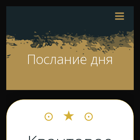
Перейти
к
содержимому
Послание дня
⊙ ★ ⊙