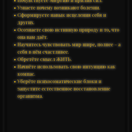
Почувствуете энергию и прилив сил.
Узнаете почему возникают болезни.
Сформируете навык исцеления себя и
других.
Осознаете свою истинную природу и то, что
она вам даёт.
Научитесь чувствовать мир шире, полнее – а
себя в нём счастливее.
Обретёте смысл ЖИТЬ.
Начнёте использовать свою интуицию как
компас.
Уберёте психосоматические блоки и
запустите естественное восстановление
организма.