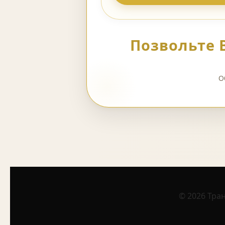
Позвольте 
О
© 2026 Тра