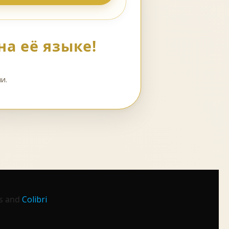
а её языке!
и.
ss and
Colibri