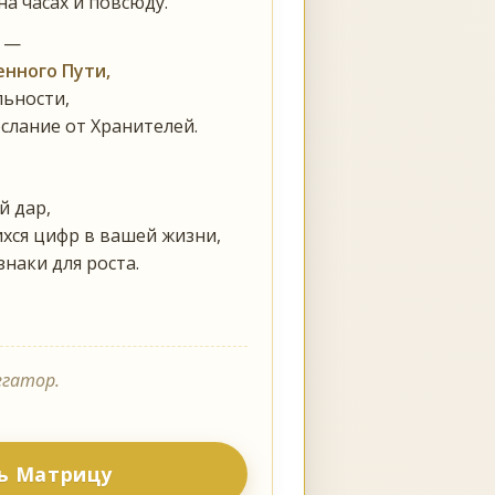
а часах и повсюду.
е —
нного Пути,
льности,
слание от Хранителей.
й дар,
ся цифр в вашей жизни,
знаки для роста.
егатор.
ь Матрицу