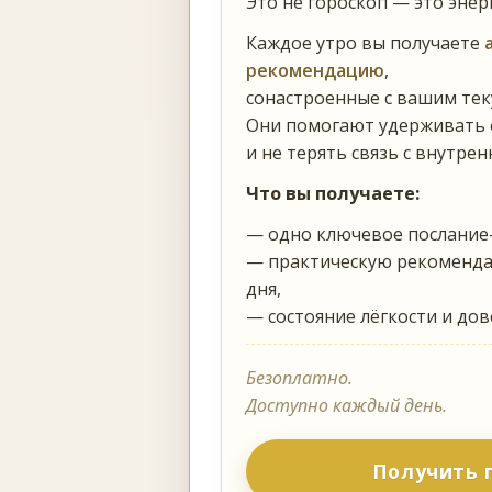
Это не гороскоп — это энер
Каждое утро вы получаете
рекомендацию
,
сонастроенные с вашим тек
Они помогают удерживать 
и не терять связь с внутре
Что вы получаете:
— одно ключевое послани
— практическую рекоменд
дня,
— состояние лёгкости и до
Безоплатно.
Доступно каждый день.
Получить 