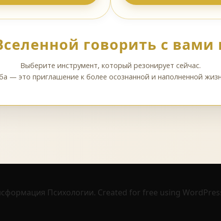
Вселенной говорить с вами н
Выберите инструмент, который резонирует сейчас.
ба — это приглашение к более осознанной и наполненной жизн
нсформация Психологии. Created for free using WordPre