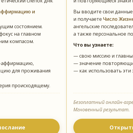
гетический слепок дня.
и повторяющиеся знаки н
аффирмацию и
Вы вводите свои данны
и получаете
Число Жизне
ущим состоянием.
ангельские последовате
фокус на главном
а также персональное по
нним компасом.
Что вы узнаете:
— свою миссию и главны
е-аффирмацию,
— значение повторяющих
ацию для проживания
— как использовать эти 
верия происходящему.
Безоплатный онлайн-агр
Мгновенный результат.
послание
Открыт